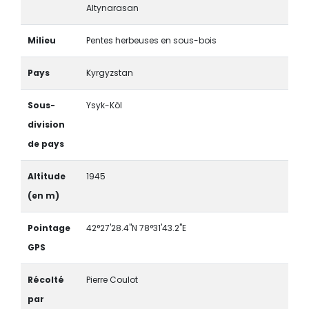
Altynarasan
Milieu
Pentes herbeuses en sous-bois
Pays
Kyrgyzstan
Sous-
Ysyk-Köl
division
de pays
Altitude
1945
(en m)
Pointage
42°27'28.4"N 78°31'43.2"E
GPS
Récolté
Pierre Coulot
par