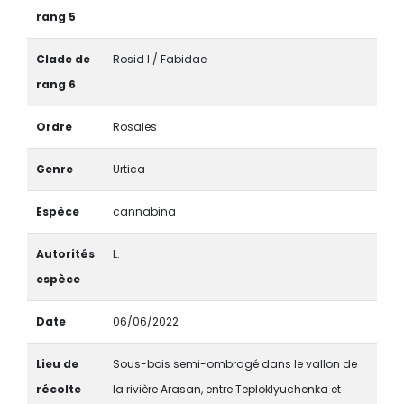
rang 5
Clade de
Rosid I / Fabidae
rang 6
Ordre
Rosales
Genre
Urtica
Espèce
cannabina
Autorités
L.
espèce
Date
06/06/2022
Lieu de
Sous-bois semi-ombragé dans le vallon de
récolte
la rivière Arasan, entre Teploklyuchenka et