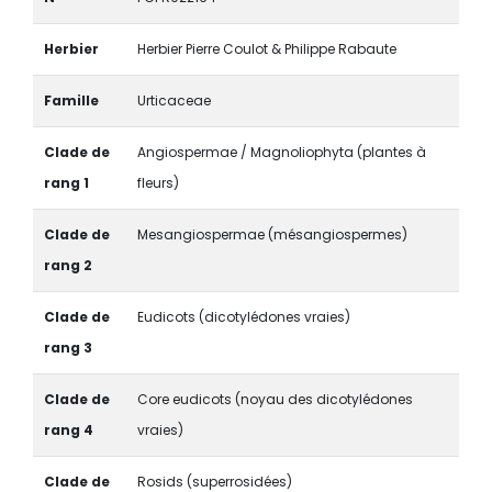
Herbier
Herbier Pierre Coulot & Philippe Rabaute
Famille
Urticaceae
Clade de
Angiospermae / Magnoliophyta (plantes à
rang 1
fleurs)
Clade de
Mesangiospermae (mésangiospermes)
rang 2
Clade de
Eudicots (dicotylédones vraies)
rang 3
Clade de
Core eudicots (noyau des dicotylédones
rang 4
vraies)
Clade de
Rosids (superrosidées)