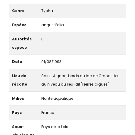
Genre
Typha
Espèce
angustifolia
Autorités
L.
espèce
Date
01/08/1993
Lieu de
Saint-Aignan, bords du lac de Grand-Lieu
récolte
au niveau du lieu-dit "Pierres aiguës"
Milieu
Plante aquatique
Pays
France
Sous-
Pays de la Loire