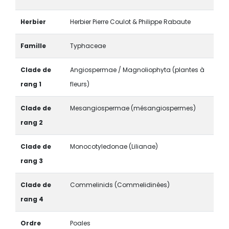
Herbier
Herbier Pierre Coulot & Philippe Rabaute
Famille
Typhaceae
Clade de
Angiospermae / Magnoliophyta (plantes à
rang 1
fleurs)
Clade de
Mesangiospermae (mésangiospermes)
rang 2
Clade de
Monocotyledonae (Lilianae)
rang 3
Clade de
Commelinids (Commelidinées)
rang 4
Ordre
Poales