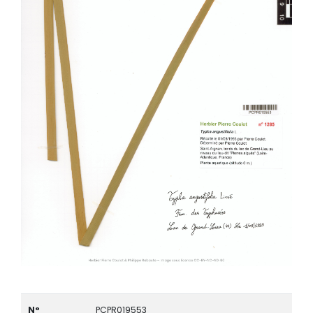
N°
PCPR019553