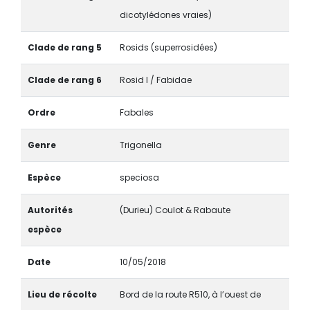
dicotylédones vraies)
Clade de rang 5
Rosids (superrosidées)
Clade de rang 6
Rosid I / Fabidae
Ordre
Fabales
Genre
Trigonella
Espèce
speciosa
Autorités
(Durieu) Coulot & Rabaute
espèce
Date
10/05/2018
Lieu de récolte
Bord de la route R510, à l’ouest de