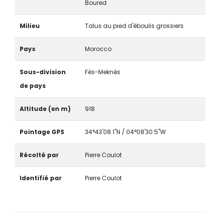
Boured
Milieu
Talus au pied d'éboulis grossiers
Pays
Morocco
Sous-division
Fès-Meknès
de pays
Altitude (en m)
918
Pointage GPS
34°43'08.1"N / 04°08'30.5"W
Récolté par
Pierre Coulot
Identifié par
Pierre Coulot