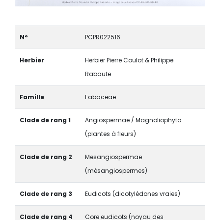
N°
PCPR022516
Herbier
Herbier Pierre Coulot & Philippe
Rabaute
Famille
Fabaceae
Clade de rang 1
Angiospermae / Magnoliophyta
(plantes à fleurs)
Clade de rang 2
Mesangiospermae
(mésangiospermes)
Clade de rang 3
Eudicots (dicotylédones vraies)
Clade de rang 4
Core eudicots (noyau des