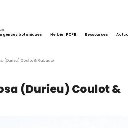
que
ergences botaniques
Herbier PCPR
Ressources
Actua
sa (Durieu) Coulot & Rabaute
osa (Durieu) Coulot &