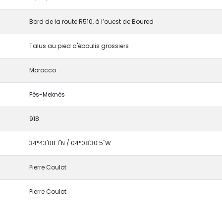
Bord de la route R510, à l’ouest de Boured
Talus au pied d'éboulis grossiers
Morocco
Fès-Meknès
918
34°43'08.1"N / 04°08'30.5"W
Pierre Coulot
Pierre Coulot