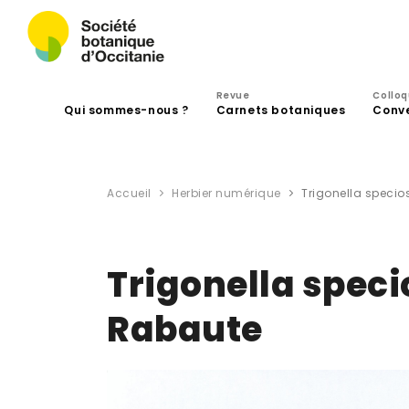
Revue
Collo
Qui sommes-nous ?
Carnets botaniques
Conv
Accueil
Herbier numérique
Trigonella specio
Trigonella speci
Rabaute