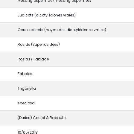
Mesangiospermae (mésangiospermes)
Eudicots (dicotylédones vraies)
Core eudicots (noyau des dicotylédones vraies)
Rosids (superrosidées)
Rosid I / Fabidae
Fabales
Trigonella
speciosa
(Durieu) Coulot & Rabaute
10/05/2018