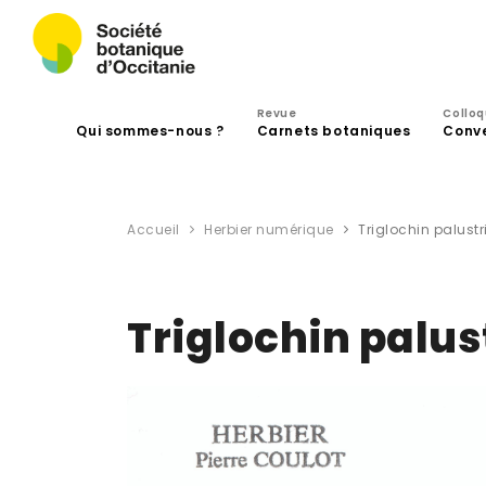
Revue
Collo
Qui sommes-nous ?
Carnets botaniques
Conv
Accueil
Herbier numérique
Triglochin palustri
Triglochin palust