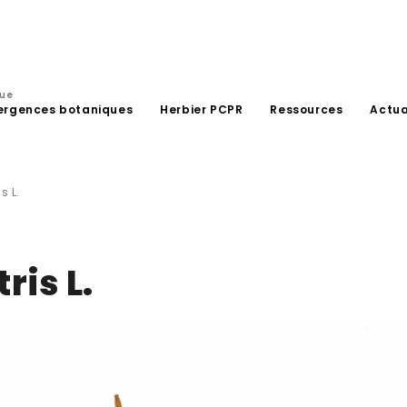
que
ergences botaniques
Herbier PCPR
Ressources
Actua
s L.
ris L.