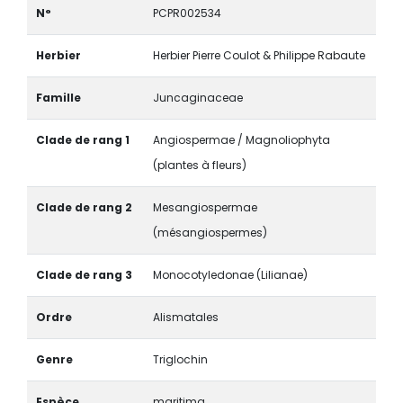
N°
PCPR002534
Herbier
Herbier Pierre Coulot & Philippe Rabaute
Famille
Juncaginaceae
Clade de rang 1
Angiospermae / Magnoliophyta
(plantes à fleurs)
Clade de rang 2
Mesangiospermae
(mésangiospermes)
Clade de rang 3
Monocotyledonae (Lilianae)
Ordre
Alismatales
Genre
Triglochin
Espèce
maritima