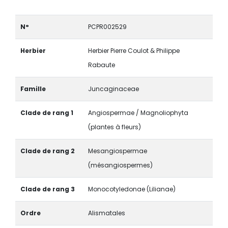
N°
PCPR002529
Herbier
Herbier Pierre Coulot & Philippe
Rabaute
Famille
Juncaginaceae
Clade de rang 1
Angiospermae / Magnoliophyta
(plantes à fleurs)
Clade de rang 2
Mesangiospermae
(mésangiospermes)
Clade de rang 3
Monocotyledonae (Lilianae)
Ordre
Alismatales