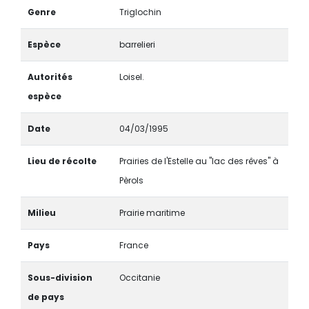
Genre
Triglochin
Espèce
barrelieri
Autorités
Loisel.
espèce
Date
04/03/1995
Lieu de récolte
Prairies de l'Estelle au "lac des rêves" à
Pèrols
Milieu
Prairie maritime
Pays
France
Sous-division
Occitanie
de pays