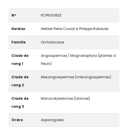
N°
PCPR001833
Herbier
Herbier Pierre Coulot & Philippe Rabaute
Famille
Orchidaceae
Clade de
Angiospermae / Magnoliophyta (plantes à
rang 1
fleurs)
Clade de
Mesangiospermae (mésangiospermes)
rang 2
Clade de
Monocotyledonae (Lilianae)
rang 3
Ordre
Asparagales