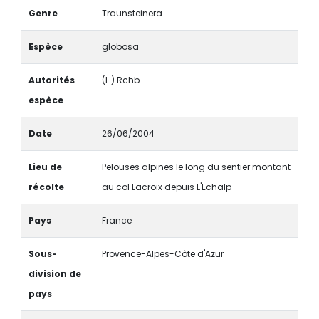
Genre
Traunsteinera
Espèce
globosa
Autorités
(L.) Rchb.
espèce
Date
26/06/2004
Lieu de
Pelouses alpines le long du sentier montant
récolte
au col Lacroix depuis L'Echalp
Pays
France
Sous-
Provence-Alpes-Côte d'Azur
division de
pays