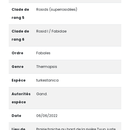
Clade de
Rosids (superrosidées)
rang 5
Clade de
Rosid I / Fabidae
rang 6
Ordre
Fabales
Genre
Thermopsis
Espèce
turkestanica
Autorités
Gand.
espèce
Date
06/06/2022
Lieu de
Prairie fraiche au bord de la rivière Tyup, juste