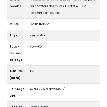
récolte
au carrefour des routes A363 et A362, à
l’extrémité est du lac
Milieu
Prairie fraiche
Pays
Kyrgyzstan
Sous-
Ysyk-Köl
division
de pays
Altitude
1615
(en m)
Pointage
42°44'22.6"N 78°20'49.5"E
GPS
Récolté
Pierre Coulot