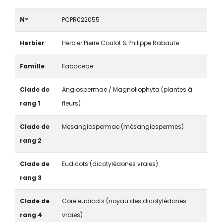
N°
PCPR022055
Herbier
Herbier Pierre Coulot & Philippe Rabaute
Famille
Fabaceae
Clade de
Angiospermae / Magnoliophyta (plantes à
rang 1
fleurs)
Clade de
Mesangiospermae (mésangiospermes)
rang 2
Clade de
Eudicots (dicotylédones vraies)
rang 3
Clade de
Core eudicots (noyau des dicotylédones
rang 4
vraies)