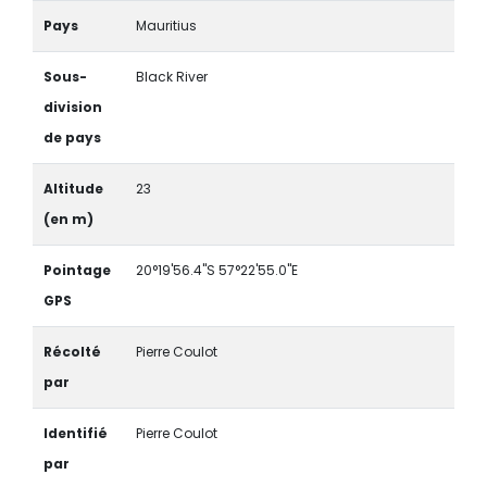
Pays
Mauritius
Sous-
Black River
division
de pays
Altitude
23
(en m)
Pointage
20°19'56.4"S 57°22'55.0"E
GPS
Récolté
Pierre Coulot
par
Identifié
Pierre Coulot
par