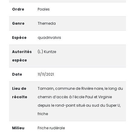
Ordre
Poales
Genre
Themeda
Espèce
quadrivalvis
Autorités
(L.) Kuntze
espèce
Date
11/11/2021
Lieu de
Tamarin, commune de Rivière noire, le long du
récolte
chemin d’accès à l’école Paul et Virginie
depuis le rond-point situé au sud du Super U,
friche
Milieu
Friche rudérale