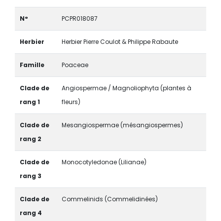
N°
PCPR018087
Herbier
Herbier Pierre Coulot & Philippe Rabaute
Famille
Poaceae
Clade de
Angiospermae / Magnoliophyta (plantes à
rang 1
fleurs)
Clade de
Mesangiospermae (mésangiospermes)
rang 2
Clade de
Monocotyledonae (Lilianae)
rang 3
Clade de
Commelinids (Commelidinées)
rang 4