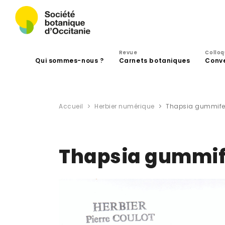
Revue
Collo
Qui sommes-nous ?
Carnets botaniques
Conv
Accueil
Herbier numérique
Thapsia gummifer
Thapsia gummife