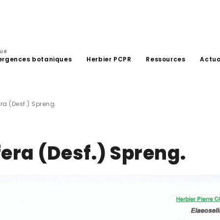
que
ergences botaniques
Herbier PCPR
Ressources
Actua
a (Desf.) Spreng.
ra (Desf.) Spreng.