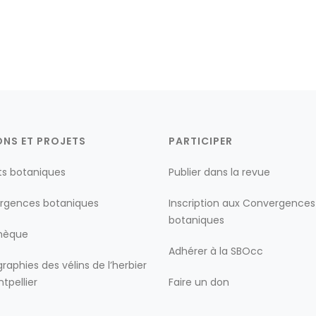
ONS ET PROJETS
PARTICIPER
ts botaniques
Publier dans la revue
rgences botaniques
Inscription aux Convergences
botaniques
thèque
Adhérer à la SBOcc
raphies des vélins de l’herbier
tpellier
Faire un don