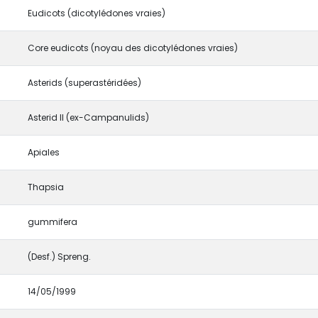
Eudicots (dicotylédones vraies)
Core eudicots (noyau des dicotylédones vraies)
Asterids (superastéridées)
Asterid II (ex-Campanulids)
Apiales
Thapsia
gummifera
(Desf.) Spreng.
14/05/1999