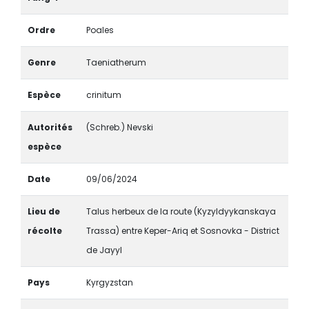
Ordre
Poales
Genre
Taeniatherum
Espèce
crinitum
Autorités
(Schreb.) Nevski
espèce
Date
09/06/2024
Lieu de
Talus herbeux de la route (Kyzyldyykanskaya
récolte
Trassa) entre Keper-Ariq et Sosnovka - District
de Jayyl
Pays
Kyrgyzstan