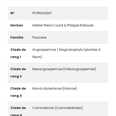
N°
PCPR002697
Herbier
Herbier Pierre Coulot & Philippe Rabaute
Famille
Poaceae
Clade de
Angiospermae / Magnoliophyta (plantes à
rang 1
fleurs)
Clade de
Mesangiospermae (mésangiospermes)
rang 2
Clade de
Monocotyledonae (Lilianae)
rang 3
Clade de
Commelinids (Commelidinées)
rang 4