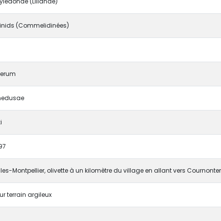
ledonae (Lilianae)
nids (Commelidinées)
herum
medusae
i
97
les-Montpellier, olivette à un kilomètre du village en allant vers Cournonter
ur terrain argileux