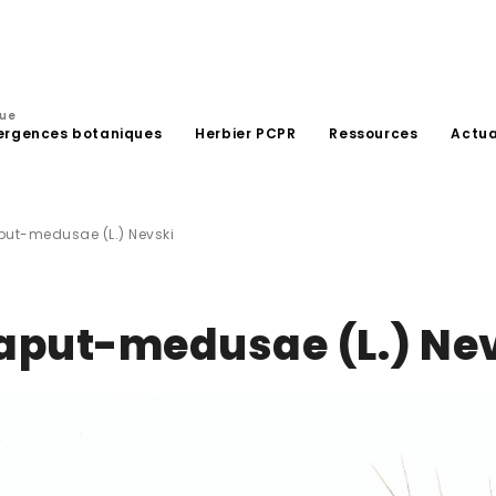
que
ergences botaniques
Herbier PCPR
Ressources
Actua
ut-medusae (L.) Nevski
aput-medusae (L.) Ne