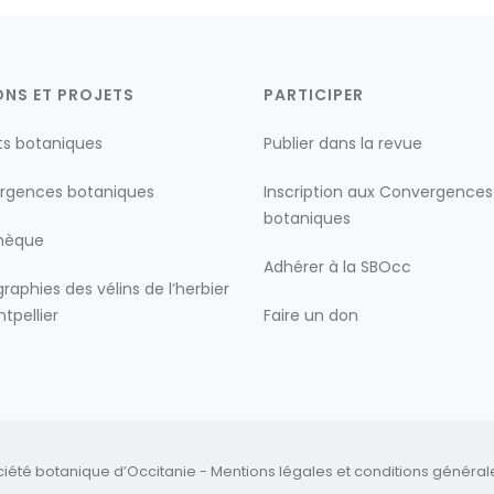
ONS ET PROJETS
PARTICIPER
ts botaniques
Publier dans la revue
rgences botaniques
Inscription aux Convergences
botaniques
thèque
Adhérer à la SBOcc
raphies des vélins de l’herbier
tpellier
Faire un don
ciété botanique d’Occitanie -
Mentions légales
et
conditions générales