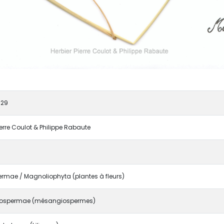
729
ierre Coulot & Philippe Rabaute
rmae / Magnoliophyta (plantes à fleurs)
ospermae (mésangiospermes)