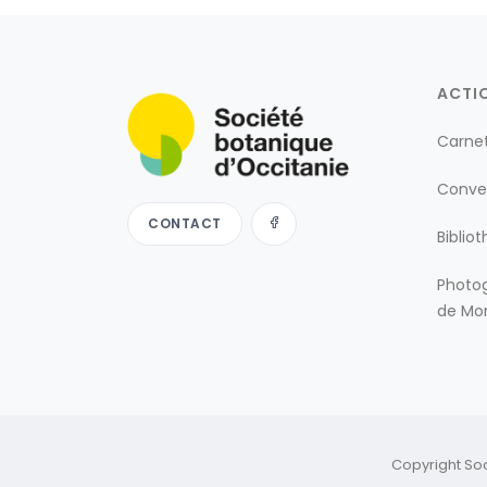
ACTI
Carne
Conve
CONTACT
Biblio
Photog
de Mon
Copyright So