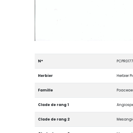
N°
PCPR017
Herbier
Herbier P
Famille
Poaceae
Clade de rang 1
Angiospe
Clade de rang 2
Mesangi