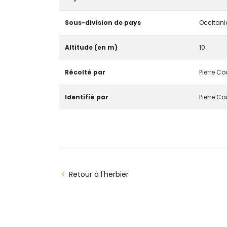
Sous-division de pays
Occitani
Altitude (en m)
10
Récolté par
Pierre Co
Identifié par
Pierre Co
Retour à l'herbier