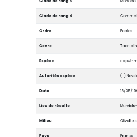
Clade de rang 3
Monocoty
Clade de rang 4
Commeli
Ordre
Poales
Genre
Taeniat
Espèce
caput-
Autorités espèce
(L.) Nevsk
Date
18/05/19
Lieu de récolte
Murviels-
Milieu
Olivette s
Pays
France