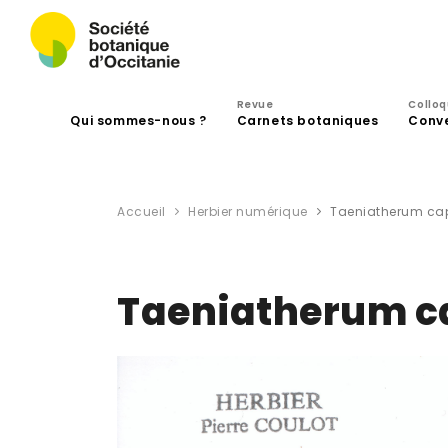
Revue
Collo
Qui sommes-nous ?
Carnets botaniques
Conv
Accueil
Herbier numérique
Taeniatherum cap
Taeniatherum c