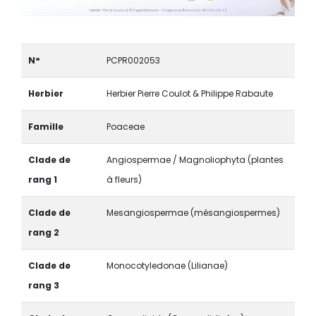
N°
PCPR002053
Herbier
Herbier Pierre Coulot & Philippe Rabaute
Famille
Poaceae
Clade de
Angiospermae / Magnoliophyta (plantes
rang 1
à fleurs)
Clade de
Mesangiospermae (mésangiospermes)
rang 2
Clade de
Monocotyledonae (Lilianae)
rang 3