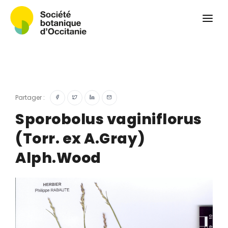
Qui sommes-nous ?
Revue
Carnets botaniques
Colloque
Convergences botaniques
Partager :
Herbier PCPR
Sporobolus vaginiflorus
(Torr. ex A.Gray)
Ressources
Alph.Wood
Actualités et calendrier
Contact