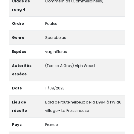
Clade de
Commelinids (Commelidinées)
rang 4
Ordre
Poales
Genre
Sporobolus
Espèce
vaginiflorus
Autorités
(Torr. ex A.Gray) Alph.Wood
espèce
Date
11/09/2023
Lieu de
Bord de route herbeux de la D994 à l’W du
récolte
village - La Freissinouse
Pays
France