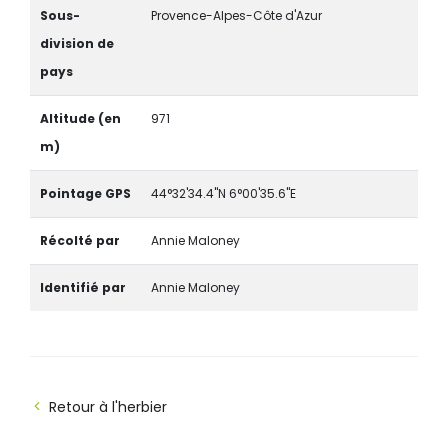
Sous-
Provence-Alpes-Côte d'Azur
division de
pays
Altitude (en
971
m)
Pointage GPS
44°32'34.4"N 6°00'35.6"E
Récolté par
Annie Maloney
Identifié par
Annie Maloney
Retour à l'herbier