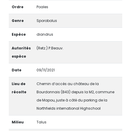
Ordre
Poales
Genre
Sporobolus
Espèce
diandrus
Autorités
(Retz.) P.Beauv.
espèce
Date
09/11/2021
Lieu de
Chemin d’accès au château de la
récolte
Bourdonnais (B43) depuis la M2, commune
de Mapou, juste à côté du parking de la
Northfields international Highschool
Milieu
Talus