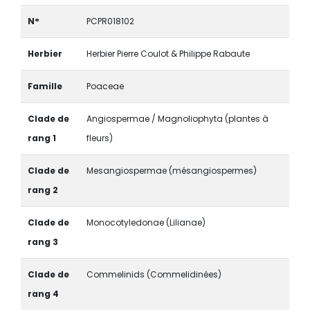
N°
PCPR018102
Herbier
Herbier Pierre Coulot & Philippe Rabaute
Famille
Poaceae
Clade de
Angiospermae / Magnoliophyta (plantes à
rang 1
fleurs)
Clade de
Mesangiospermae (mésangiospermes)
rang 2
Clade de
Monocotyledonae (Lilianae)
rang 3
Clade de
Commelinids (Commelidinées)
rang 4