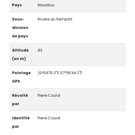
Pays
Mauritius
Sous-
Rivière du Rempart
division
de pays
Altitude
83
(en m)
Pointage
20°04'15.3"S 57°36'44.2"E
GPS
Récolté
Pierre Coulot
par
Identifié
Pierre Coulot
par