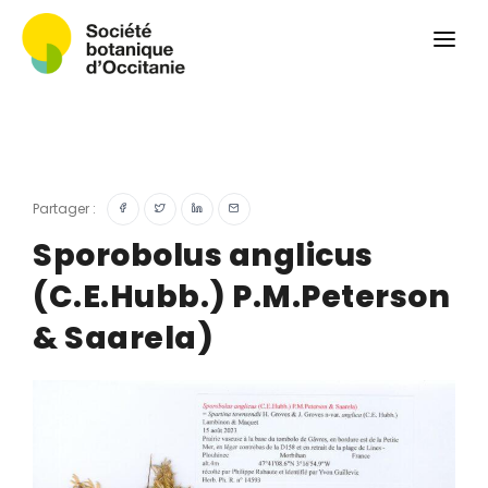
Qui sommes-nous ?
Revue
Carnets botaniques
Colloque
Convergences botaniques
Partager :
Herbier PCPR
Sporobolus anglicus
(C.E.Hubb.) P.M.Peterson
Ressources
& Saarela)
Actualités et calendrier
Contact