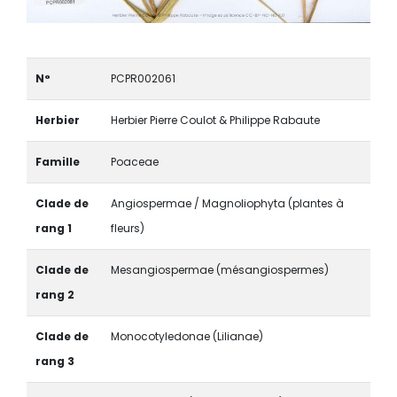
N°
PCPR002061
Herbier
Herbier Pierre Coulot & Philippe Rabaute
Famille
Poaceae
Clade de
Angiospermae / Magnoliophyta (plantes à
rang 1
fleurs)
Clade de
Mesangiospermae (mésangiospermes)
rang 2
Clade de
Monocotyledonae (Lilianae)
rang 3