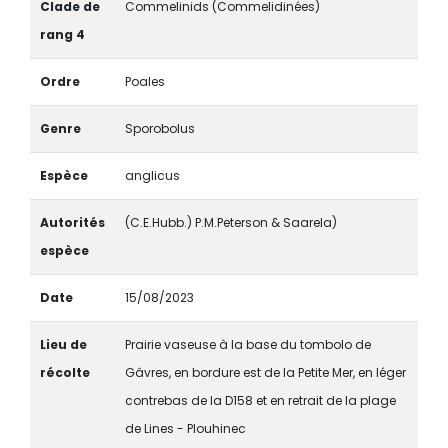
Clade de
Commelinids (Commelidinées)
rang 4
Ordre
Poales
Genre
Sporobolus
Espèce
anglicus
Autorités
(C.E.Hubb.) P.M.Peterson & Saarela)
espèce
Date
15/08/2023
Lieu de
Prairie vaseuse à la base du tombolo de
récolte
Gâvres, en bordure est de la Petite Mer, en léger
contrebas de la D158 et en retrait de la plage
de Lines - Plouhinec