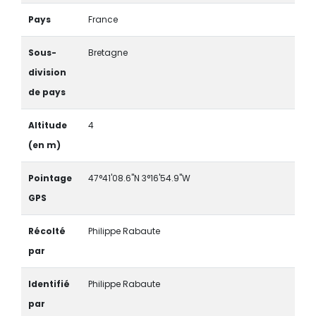
Pays
France
Sous-
Bretagne
division
de pays
Altitude
4
(en m)
Pointage
47°41'08.6"N 3°16'54.9"W
GPS
Récolté
Philippe Rabaute
par
Identifié
Philippe Rabaute
par