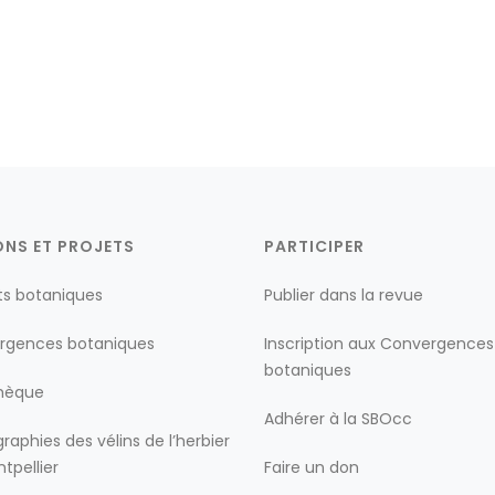
ONS ET PROJETS
PARTICIPER
ts botaniques
Publier dans la revue
rgences botaniques
Inscription aux Convergences
botaniques
thèque
Adhérer à la SBOcc
raphies des vélins de l’herbier
tpellier
Faire un don