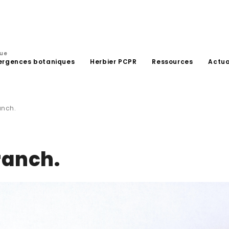
que
ergences botaniques
Herbier PCPR
Ressources
Actua
anch.
ranch.