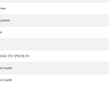
hers
gyzstan
as
3
9'40.2"N 72°52'13.3"E
re Coulot
re Coulot