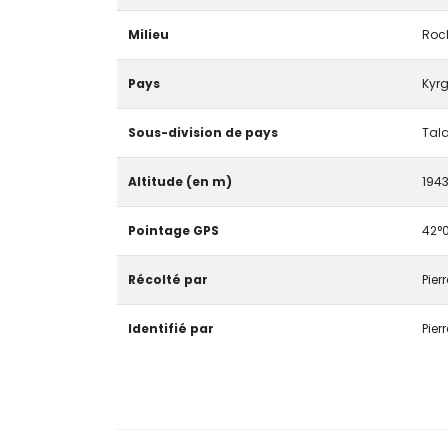
Milieu
Roc
Pays
Kyr
Sous-division de pays
Tal
Altitude (en m)
194
Pointage GPS
42°0
Récolté par
Pier
Identifié par
Pier