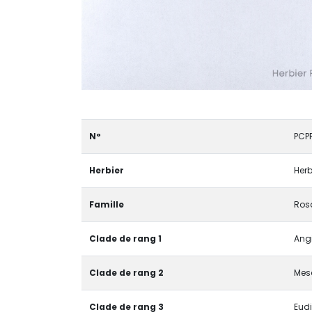
N°
PCP
Herbier
Herb
Famille
Ros
Clade de rang 1
Angi
Clade de rang 2
Mes
Clade de rang 3
Eudi