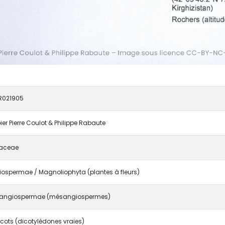
R021905
ier Pierre Coulot & Philippe Rabaute
aceae
ospermae / Magnoliophyta (plantes à fleurs)
angiospermae (mésangiospermes)
cots (dicotylédones vraies)