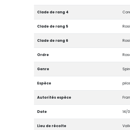
Clade de rang 4
Core
Clade de rang 5
Rosi
Clade de rang 6
Rosi
Ordre
Ros
Genre
Spi
Espèce
pilo
Autorités espèce
Fran
Date
14/
Lieu de récolte
Vall