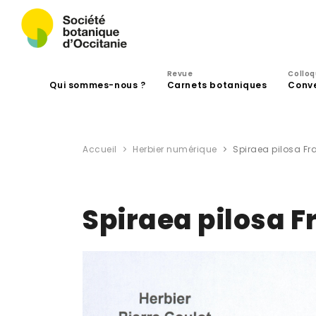
Revue
Collo
Qui sommes-nous ?
Carnets botaniques
Conv
Accueil
Herbier numérique
Spiraea pilosa Fr
Spiraea pilosa F