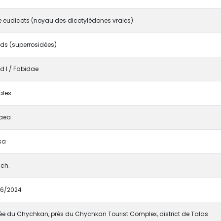
 eudicots (noyau des dicotylédones vraies)
ds (superrosidées)
d I / Fabidae
ales
raea
sa
ch.
06/2024
ée du Chychkan, près du Chychkan Tourist Complex, district de Talas