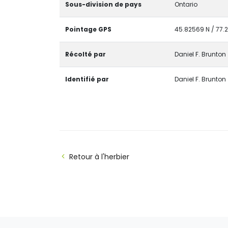
Sous-division de pays
Ontario
Pointage GPS
45.82569 N / 77.
Récolté par
Daniel F. Brunton
Identifié par
Daniel F. Brunton
Retour à l'herbier