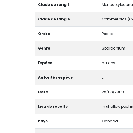
Clade de rang 3
Monocotyledonae
Clade de rang 4
Commelinids (C
Ordre
Poales
Genre
Sparganium
Espèce
natans
Autorités espèce
L.
Date
25/08/2009
Lieu de récolte
In shallow pool i
Pays
Canada