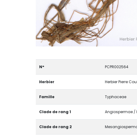
N°
PCPR002564
Herbier
Herbier Pierre Co
Famille
Typhaceae
Clade de rang 1
Angiospermae / M
Clade de rang 2
Mesangiosperma