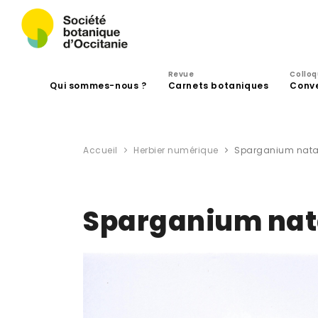
Revue
Collo
Qui sommes-nous ?
Carnets botaniques
Conv
Accueil
Herbier numérique
Sparganium nata
Sparganium nat