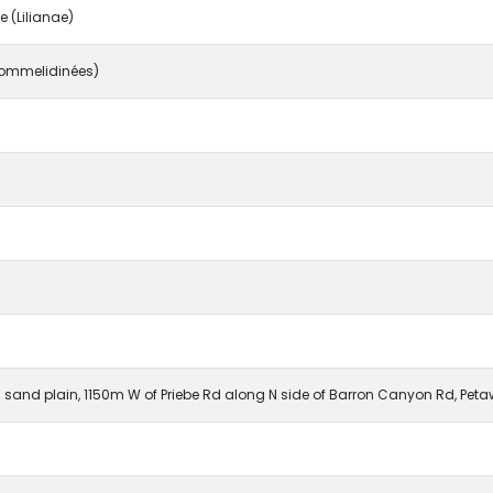
 (Lilianae)
ommelidinées)
n sand plain, 1150m W of Priebe Rd along N side of Barron Canyon Rd, Pet