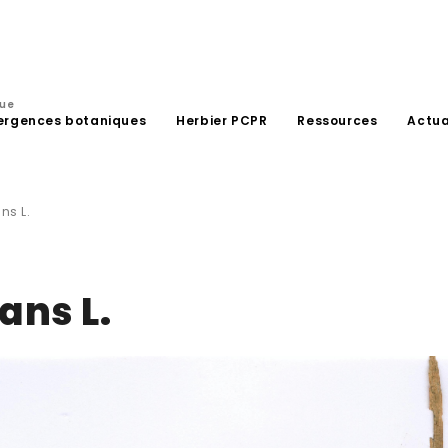
que
ergences botaniques
Herbier PCPR
Ressources
Actua
ns L.
ans L.