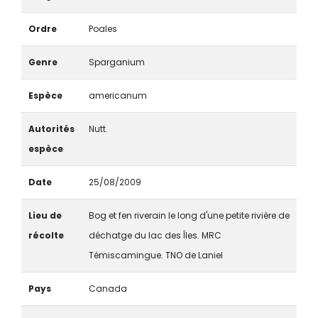
Ordre
Poales
Genre
Sparganium
Espèce
americanum
Autorités
Nutt.
espèce
Date
25/08/2009
Lieu de
Bog et fen riverain le long d'une petite rivière de
récolte
déchatge du lac des Îles. MRC
Témiscamingue. TNO de Laniel
Pays
Canada