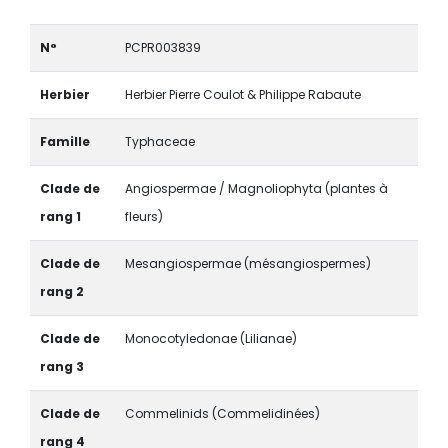
N°
PCPR003839
Herbier
Herbier Pierre Coulot & Philippe Rabaute
Famille
Typhaceae
Clade de
Angiospermae / Magnoliophyta (plantes à
rang 1
fleurs)
Clade de
Mesangiospermae (mésangiospermes)
rang 2
Clade de
Monocotyledonae (Lilianae)
rang 3
Clade de
Commelinids (Commelidinées)
rang 4