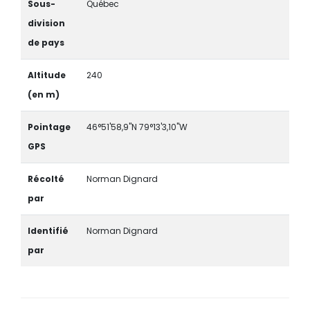
Sous-
Québec
division
de pays
Altitude
240
(en m)
Pointage
46°51'58,9"N 79°13'3,10"W
GPS
Récolté
Norman Dignard
par
Identifié
Norman Dignard
par