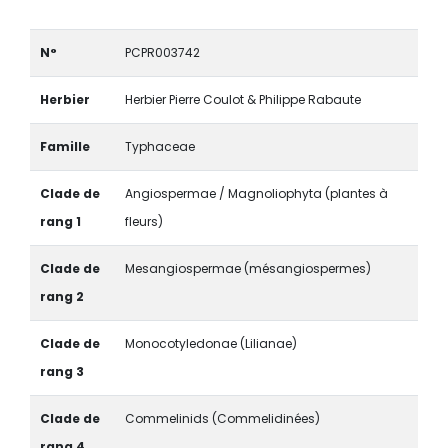
N°
PCPR003742
Herbier
Herbier Pierre Coulot & Philippe Rabaute
Famille
Typhaceae
Clade de
Angiospermae / Magnoliophyta (plantes à
rang 1
fleurs)
Clade de
Mesangiospermae (mésangiospermes)
rang 2
Clade de
Monocotyledonae (Lilianae)
rang 3
Clade de
Commelinids (Commelidinées)
rang 4