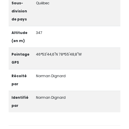
Sous-
Québec
division
de pays
Altitude
347
(en m)
Pointage
46°53'44,6"N 78°55'48,8"W
GPS
Récolté
Norman Dignard
par
Identifié
Norman Dignard
par