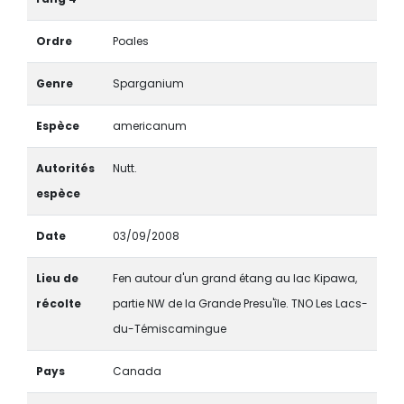
Ordre
Poales
Genre
Sparganium
Espèce
americanum
Autorités
Nutt.
espèce
Date
03/09/2008
Lieu de
Fen autour d'un grand étang au lac Kipawa,
récolte
partie NW de la Grande Presu'île. TNO Les Lacs-
du-Témiscamingue
Pays
Canada