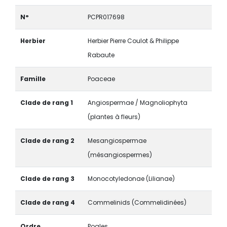
N°
PCPR017698
Herbier
Herbier Pierre Coulot & Philippe
Rabaute
Famille
Poaceae
Clade de rang 1
Angiospermae / Magnoliophyta
(plantes à fleurs)
Clade de rang 2
Mesangiospermae
(mésangiospermes)
Clade de rang 3
Monocotyledonae (Lilianae)
Clade de rang 4
Commelinids (Commelidinées)
Ordre
Poales