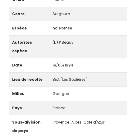
Genre
Sorghum
Espèce
halepense
Autorités
(L.) P.Beauv.
espèce
Date
19/06/1994
Lieu de récolte
Biot, "Les Soulières"
Milieu
Garrigue
Pays
France
Sous-division
Provence-Alpes-Côte d'Azur
de pays