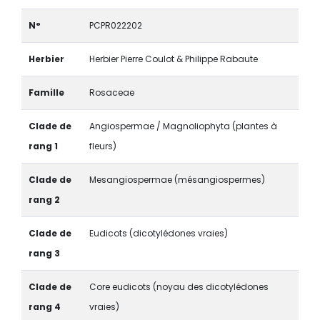
N°
PCPR022202
Herbier
Herbier Pierre Coulot & Philippe Rabaute
Famille
Rosaceae
Clade de
Angiospermae / Magnoliophyta (plantes à
rang 1
fleurs)
Clade de
Mesangiospermae (mésangiospermes)
rang 2
Clade de
Eudicots (dicotylédones vraies)
rang 3
Clade de
Core eudicots (noyau des dicotylédones
rang 4
vraies)