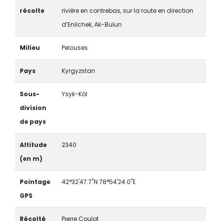
récolte
rivière en contrebas, sur la route en direction
d’Enilchek, Ak-Bulun
Milieu
Pelouses
Pays
Kyrgyzstan
Sous-
Ysyk-Köl
division
de pays
Altitude
2340
(en m)
Pointage
42°32'47.7"N 78°54'24.0"E
GPS
Récolté
Pierre Coulot