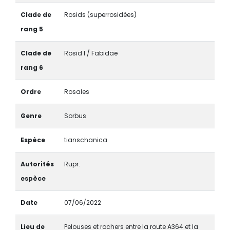
Clade de
Rosids (superrosidées)
rang 5
Clade de
Rosid I / Fabidae
rang 6
Ordre
Rosales
Genre
Sorbus
Espèce
tianschanica
Autorités
Rupr.
espèce
Date
07/06/2022
Lieu de
Pelouses et rochers entre la route A364 et la