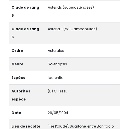
Clade de rang
Asterids (superastéridées)
5
Clade de rang
Asterid II (ex-Campanulids)
6
Ordre
Asterales
Genre
Solenopsis
Espèce
laurentia
Autorités
(L.) C. Presl.
espèce
Date
26/05/1994
Lieu de récolte
"Tre Palude", Suartone, entre Bonifacio