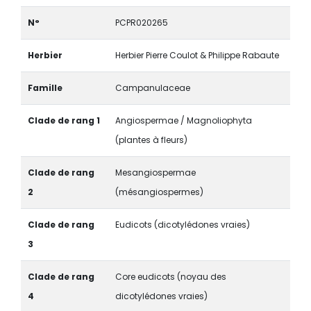
N°
PCPR020265
Herbier
Herbier Pierre Coulot & Philippe Rabaute
Famille
Campanulaceae
Clade de rang 1
Angiospermae / Magnoliophyta
(plantes à fleurs)
Clade de rang
Mesangiospermae
2
(mésangiospermes)
Clade de rang
Eudicots (dicotylédones vraies)
3
Clade de rang
Core eudicots (noyau des
4
dicotylédones vraies)