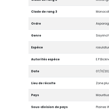
Clade de rang 3
Monocoty
Ordre
Asparag
Genre
Sisyrinc
Espèce
rosulat
Autorités espèce
E.P.Bickne
Date
07/11/20
Lieu de récolte
Zone plu
Pays
Mauritiu
Sous-division de pays
Plaines 