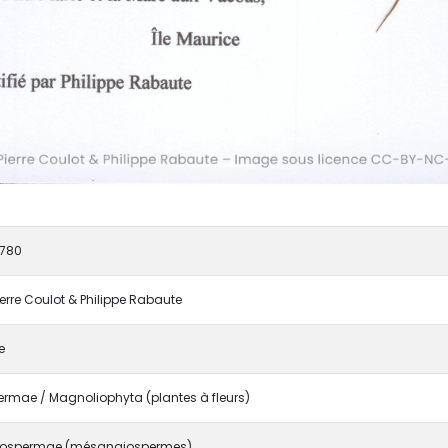
780
ierre Coulot & Philippe Rabaute
e
rmae / Magnoliophyta (plantes à fleurs)
ospermae (mésangiospermes)