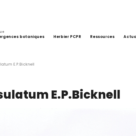
que
ergences botaniques
Herbier PCPR
Ressources
Actua
latum E.P.Bicknell
sulatum E.P.Bicknell