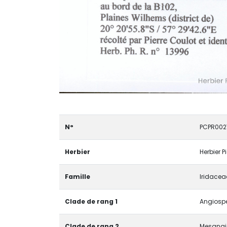
N°
PCPR002
Herbier
Herbier P
Famille
Iridacea
Clade de rang 1
Angiospe
Clade de rang 2
Mesangi