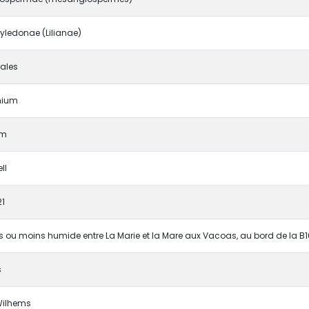
ledonae (Lilianae)
ales
hium
um
ll
21
s ou moins humide entre La Marie et la Mare aux Vacoas, au bord de la B1
s
Wilhems