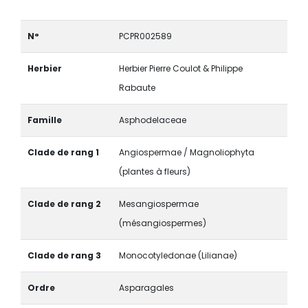
N°
PCPR002589
Herbier
Herbier Pierre Coulot & Philippe
Rabaute
Famille
Asphodelaceae
Clade de rang 1
Angiospermae / Magnoliophyta
(plantes à fleurs)
Clade de rang 2
Mesangiospermae
(mésangiospermes)
Clade de rang 3
Monocotyledonae (Lilianae)
Ordre
Asparagales