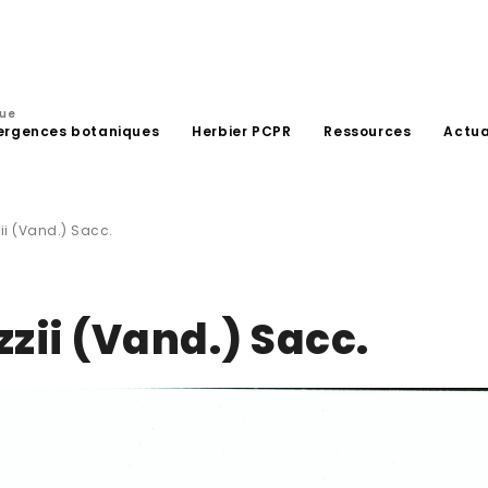
que
ergences botaniques
Herbier PCPR
Ressources
Actua
ii (Vand.) Sacc.
zii (Vand.) Sacc.