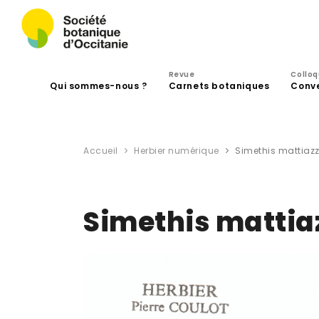
Revue
Collo
Qui sommes-nous ?
Carnets botaniques
Conv
Accueil
Herbier numérique
Simethis mattiazz
Simethis mattiaz