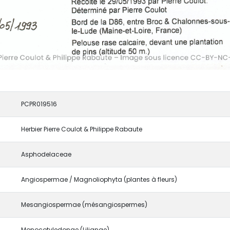
PCPR019516
Herbier Pierre Coulot & Philippe Rabaute
Asphodelaceae
Angiospermae / Magnoliophyta (plantes à fleurs)
Mesangiospermae (mésangiospermes)
Monocotyledonae (Lilianae)