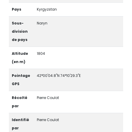
Pays
Kyrgyzstan
Sous-
Naryn
division
de pays
Altitude
1804
(en m)
Pointage
42°00'04.8"N 74°10'29.3"E
GPS
Récolté
Pierre Coulot
par
Identifié
Pierre Coulot
par