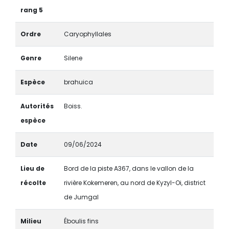
rang 5
Ordre
Caryophyllales
Genre
Silene
Espèce
brahuica
Autorités
Boiss.
espèce
Date
09/06/2024
Lieu de
Bord de la piste A367, dans le vallon de la
récolte
rivière Kokemeren, au nord de Kyzyl-Oi, district
de Jumgal
Milieu
Éboulis fins