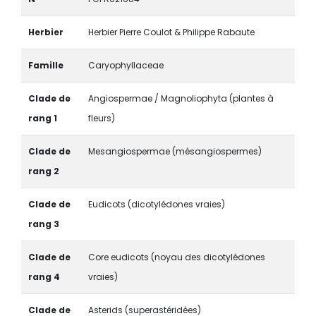
Herbier
Herbier Pierre Coulot & Philippe Rabaute
Famille
Caryophyllaceae
Clade de
Angiospermae / Magnoliophyta (plantes à
rang 1
fleurs)
Clade de
Mesangiospermae (mésangiospermes)
rang 2
Clade de
Eudicots (dicotylédones vraies)
rang 3
Clade de
Core eudicots (noyau des dicotylédones
rang 4
vraies)
Clade de
Asterids (superastéridées)