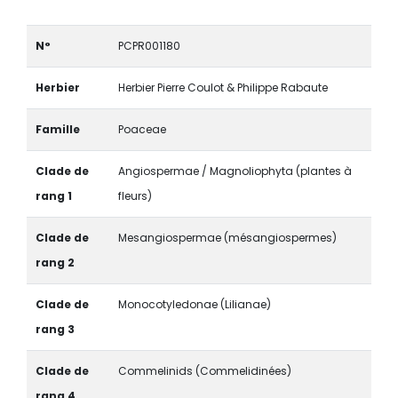
N°
PCPR001180
Herbier
Herbier Pierre Coulot & Philippe Rabaute
Famille
Poaceae
Clade de
Angiospermae / Magnoliophyta (plantes à
rang 1
fleurs)
Clade de
Mesangiospermae (mésangiospermes)
rang 2
Clade de
Monocotyledonae (Lilianae)
rang 3
Clade de
Commelinids (Commelidinées)
rang 4