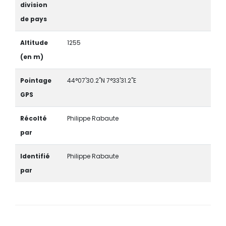
division
de pays
Altitude
1255
(en m)
Pointage
44°07'30.2"N 7°33'31.2"E
GPS
Récolté
Philippe Rabaute
par
Identifié
Philippe Rabaute
par