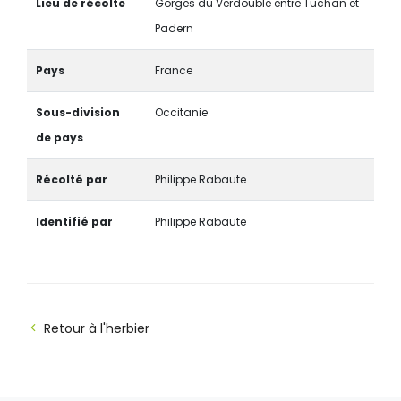
Lieu de récolte
Gorges du Verdouble entre Tuchan et
Padern
Pays
France
Sous-division
Occitanie
de pays
Récolté par
Philippe Rabaute
Identifié par
Philippe Rabaute
Retour à l'herbier