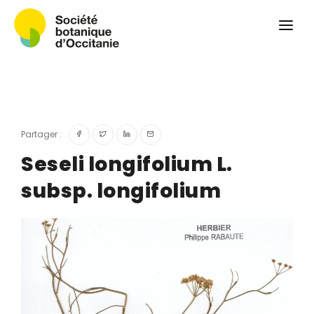
Qui sommes-nous ?
Revue
Carnets botaniques
Colloque
Convergences botaniques
Partager :
Herbier PCPR
Seseli longifolium L.
subsp. longifolium
Ressources
Actualités et calendrier
Contact