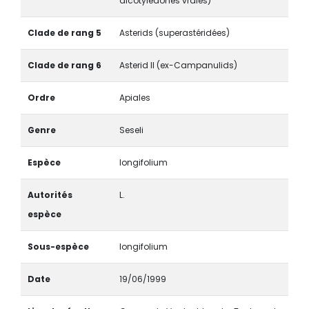
dicotylédones vraies)
Clade de rang 5
Asterids (superastéridées)
Clade de rang 6
Asterid II (ex-Campanulids)
Ordre
Apiales
Genre
Seseli
Espèce
longifolium
Autorités
L.
espèce
Sous-espèce
longifolium
Date
19/06/1999