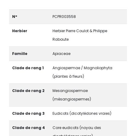
N°
PCPR003558
Herbier
Herbier Pierre Coulot & Philippe
Rabaute
Famille
Apiaceae
Clade de rang 1
Angiospermae / Magnoliophyta
(plantes à fleurs)
Clade de rang 2
Mesangiospermae
(mésangiospermes)
Clade de rang 3
Eudicots (dicotylédones vraies)
Clade de rang 4
Core eudicots (noyau des