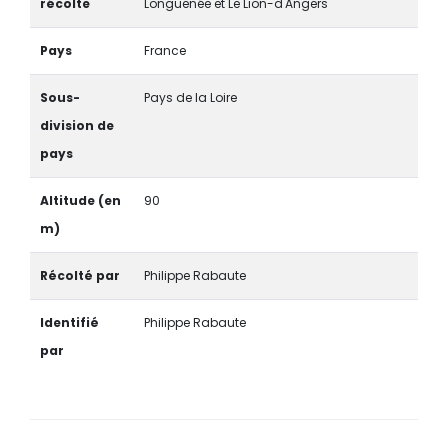
récolte
Longuenée et Le Lion-d'Angers
Pays
France
Sous-
Pays de la Loire
division de
pays
Altitude (en
90
m)
Récolté par
Philippe Rabaute
Identifié
Philippe Rabaute
par