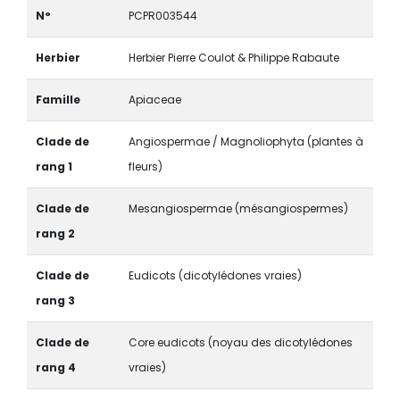
N°
PCPR003544
Herbier
Herbier Pierre Coulot & Philippe Rabaute
Famille
Apiaceae
Clade de
Angiospermae / Magnoliophyta (plantes à
rang 1
fleurs)
Clade de
Mesangiospermae (mésangiospermes)
rang 2
Clade de
Eudicots (dicotylédones vraies)
rang 3
Clade de
Core eudicots (noyau des dicotylédones
rang 4
vraies)