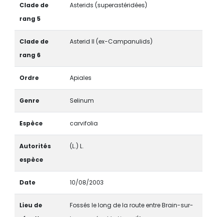
Clade de
Asterids (superastéridées)
rang 5
Clade de
Asterid II (ex-Campanulids)
rang 6
Ordre
Apiales
Genre
Selinum
Espèce
carvifolia
Autorités
(L.) L.
espèce
Date
10/08/2003
Lieu de
Fossés le long de la route entre Brain-sur-