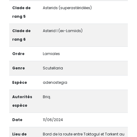
Clade de
Asterids (superastéridées)
rang 5
Clade de
Asterid I (ex-Lamiids)
rang 6
Ordre
Lamiales
Genre
Scutellaria
Espèce
adenostegia
Autorités
Briq.
espèce
Date
11/06/2024
Lieu de
Bord de la route entre Toktogul et Torkent au