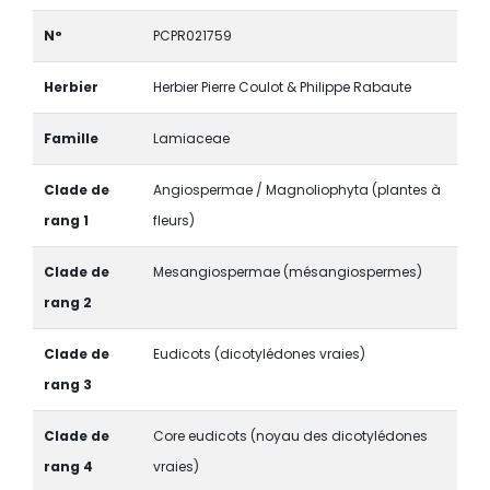
N°
PCPR021759
Herbier
Herbier Pierre Coulot & Philippe Rabaute
Famille
Lamiaceae
Clade de
Angiospermae / Magnoliophyta (plantes à
rang 1
fleurs)
Clade de
Mesangiospermae (mésangiospermes)
rang 2
Clade de
Eudicots (dicotylédones vraies)
rang 3
Clade de
Core eudicots (noyau des dicotylédones
rang 4
vraies)