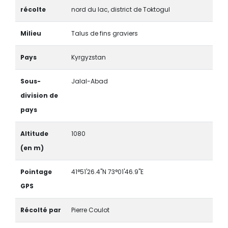
récolte
nord du lac, district de Toktogul
Milieu
Talus de fins graviers
Pays
Kyrgyzstan
Sous-
Jalal-Abad
division de
pays
Altitude
1080
(en m)
Pointage
41°51'26.4"N 73°01'46.9"E
GPS
Récolté par
Pierre Coulot