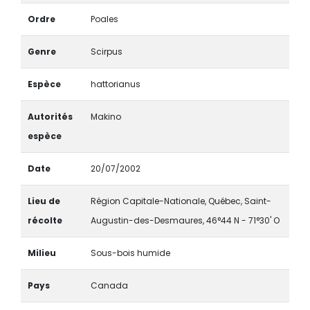
Ordre
Poales
Genre
Scirpus
Espèce
hattorianus
Autorités
Makino
espèce
Date
20/07/2002
Lieu de
Région Capitale-Nationale, Québec, Saint-
récolte
Augustin-des-Desmaures, 46°44 N - 71°30' O
Milieu
Sous-bois humide
Pays
Canada