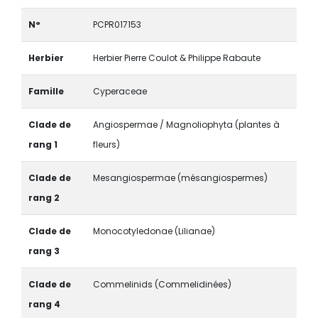
N°
PCPR017153
Herbier
Herbier Pierre Coulot & Philippe Rabaute
Famille
Cyperaceae
Clade de
Angiospermae / Magnoliophyta (plantes à
rang 1
fleurs)
Clade de
Mesangiospermae (mésangiospermes)
rang 2
Clade de
Monocotyledonae (Lilianae)
rang 3
Clade de
Commelinids (Commelidinées)
rang 4