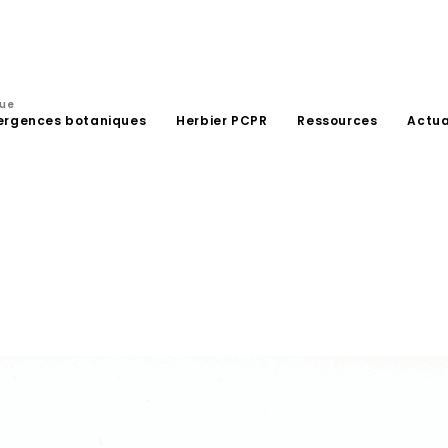
que
ergences botaniques
Herbier PCPR
Ressources
Actua