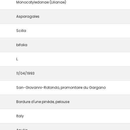
Monocotyledonae (Lilianae)
Asparagales
Scilla
bifolia
L.
11/04/1993
San-Giovanni-Rotondo, promontoire du Gargano
Bordure d'une pinède, pelouse
Italy