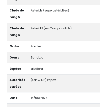
Clade de
Asterids (superastéridées)
rang 5
Clade de
Asterid II (ex-Campanulids)
rang 6
Ordre
Apiales
Genre
Schulzia
Espèce
albiflora
Autorités
(Kar. & Kir.) Popov
espèce
Date
14/06/2024