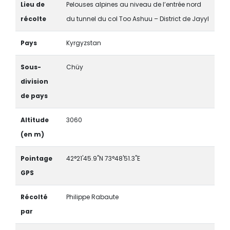
Lieu de
Pelouses alpines au niveau de l’entrée nord
récolte
du tunnel du col Too Ashuu – District de Jayyl
Pays
Kyrgyzstan
Sous-
Chüy
division
de pays
Altitude
3060
(en m)
Pointage
42°21'45.9"N 73°48'51.3"E
GPS
Récolté
Philippe Rabaute
par