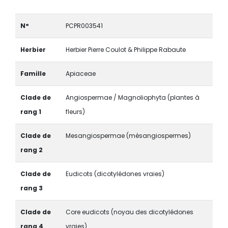
N°
PCPR003541
Herbier
Herbier Pierre Coulot & Philippe Rabaute
Famille
Apiaceae
Clade de
Angiospermae / Magnoliophyta (plantes à
rang 1
fleurs)
Clade de
Mesangiospermae (mésangiospermes)
rang 2
Clade de
Eudicots (dicotylédones vraies)
rang 3
Clade de
Core eudicots (noyau des dicotylédones
rang 4
vraies)