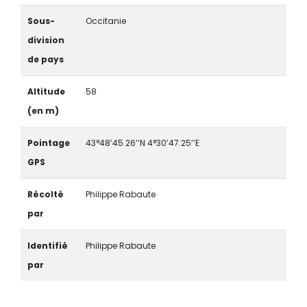
Sous-
Occitanie
division
de pays
Altitude
58
(en m)
Pointage
43°48’45.26’’N 4°30’47.25’’E
GPS
Récolté
Philippe Rabaute
par
Identifié
Philippe Rabaute
par