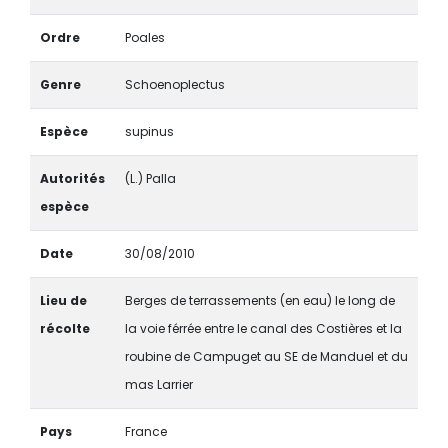
Ordre
Poales
Genre
Schoenoplectus
Espèce
supinus
Autorités
(L.) Palla
espèce
Date
30/08/2010
Lieu de
Berges de terrassements (en eau) le long de
récolte
la voie férrée entre le canal des Costières et la
roubine de Campuget au SE de Manduel et du
mas Larrier
Pays
France