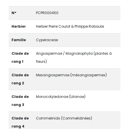
N°
PCPR000450
Herbier
Herbier Pierre Coulot & Philippe Rabaute
Famille
Cyperaceae
Clade de
Angiospermae / Magnoliophyta (plantes à
rang 1
fleurs)
Clade de
Mesangiospermae (mésangiospermes)
rang 2
Clade de
Monocotyledonae (Lilianae)
rang 3
Clade de
Commelinids (Commelidinées)
rang 4