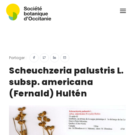
Qui sommes-nous ?
Revue
Carnets botaniques
Colloque
Convergences botaniques
Partager :
Herbier PCPR
Scheuchzeria palustris L.
subsp. americana
Ressources
(Fernald) Hultén
Actualités et calendrier
Contact