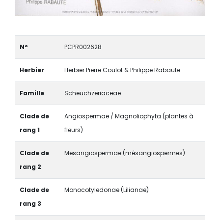
N°
PCPR002628
Herbier
Herbier Pierre Coulot & Philippe Rabaute
Famille
Scheuchzeriaceae
Clade de
Angiospermae / Magnoliophyta (plantes à
rang 1
fleurs)
Clade de
Mesangiospermae (mésangiospermes)
rang 2
Clade de
Monocotyledonae (Lilianae)
rang 3