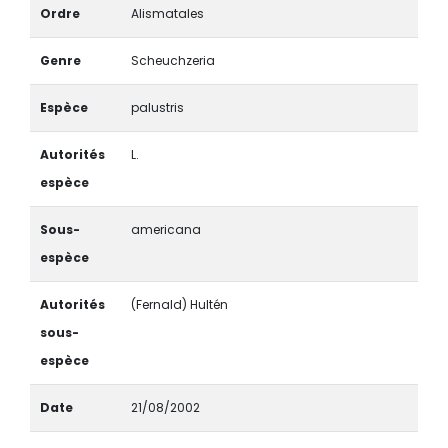
Ordre
Alismatales
Genre
Scheuchzeria
Espèce
palustris
Autorités
L.
espèce
Sous-
americana
espèce
Autorités
(Fernald) Hultén
sous-
espèce
Date
21/08/2002