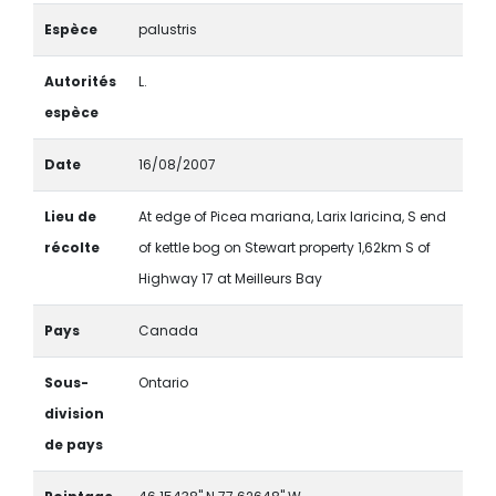
Espèce
palustris
Autorités
L.
espèce
Date
16/08/2007
Lieu de
At edge of Picea mariana, Larix laricina, S end
récolte
of kettle bog on Stewart property 1,62km S of
Highway 17 at Meilleurs Bay
Pays
Canada
Sous-
Ontario
division
de pays