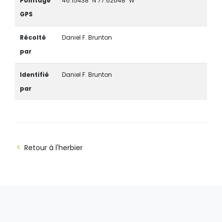
Pointage
46.15438" N 77.62648" W
GPS
Récolté
Daniel F. Brunton
par
Identifié
Daniel F. Brunton
par
Retour à l'herbier