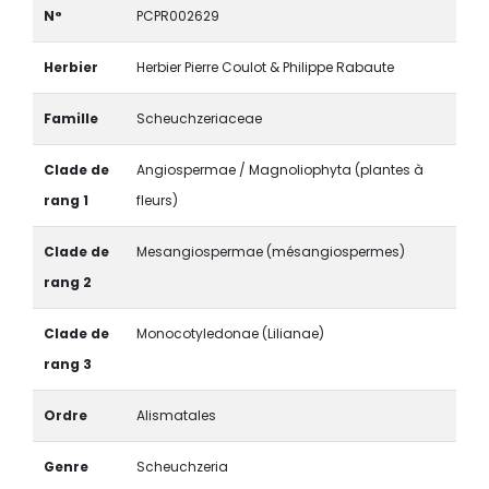
N°
PCPR002629
Herbier
Herbier Pierre Coulot & Philippe Rabaute
Famille
Scheuchzeriaceae
Clade de
Angiospermae / Magnoliophyta (plantes à
rang 1
fleurs)
Clade de
Mesangiospermae (mésangiospermes)
rang 2
Clade de
Monocotyledonae (Lilianae)
rang 3
Ordre
Alismatales
Genre
Scheuchzeria