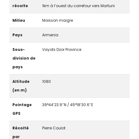
récolte
1km à l’ouest du carrefour vers Martuni
Milieu
Moisson maigre
Pays
Armenia
Sous-
Vayots Dzor Province
division de
pays
Altitude
1080
(en m)
Pointage
39°44’23.9’’N / 45°18’30.6’’E
GPS
Récolté
Pierre Coulot
par