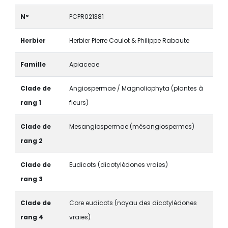
N°
PCPR021381
Herbier
Herbier Pierre Coulot & Philippe Rabaute
Famille
Apiaceae
Clade de
Angiospermae / Magnoliophyta (plantes à
rang 1
fleurs)
Clade de
Mesangiospermae (mésangiospermes)
rang 2
Clade de
Eudicots (dicotylédones vraies)
rang 3
Clade de
Core eudicots (noyau des dicotylédones
rang 4
vraies)