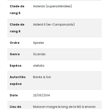
Clade de
Asterids (superastéridées)
rang 5
Clade de
Asterid II (ex-Campanulids)
rang 6
Ordre
Apiales
Genre
Scandix
Espèce
stellata
Autorités
Banks & Sol.
espèce
Date
23/05/2014
Lieu de
Moisson maigre le long de la M2 à environ