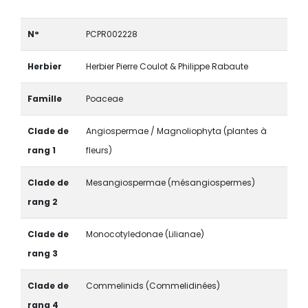
N°
PCPR002228
Herbier
Herbier Pierre Coulot & Philippe Rabaute
Famille
Poaceae
Clade de
Angiospermae / Magnoliophyta (plantes à
rang 1
fleurs)
Clade de
Mesangiospermae (mésangiospermes)
rang 2
Clade de
Monocotyledonae (Lilianae)
rang 3
Clade de
Commelinids (Commelidinées)
rang 4