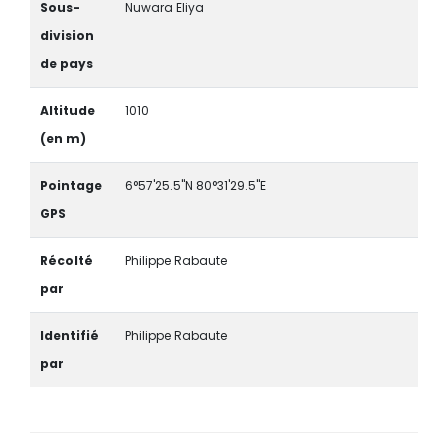
Sous-
Nuwara Eliya
division
de pays
Altitude
1010
(en m)
Pointage
6°57'25.5"N 80°31'29.5"E
GPS
Récolté
Philippe Rabaute
par
Identifié
Philippe Rabaute
par