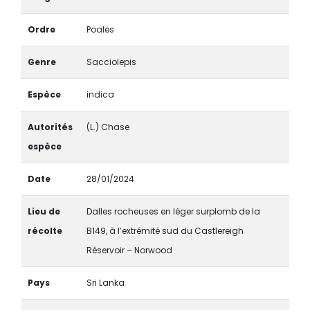
Ordre
Poales
Genre
Sacciolepis
Espèce
indica
Autorités
(L.) Chase
espèce
Date
28/01/2024
Lieu de
Dalles rocheuses en léger surplomb de la
récolte
B149, à l’extrémité sud du Castlereigh
Réservoir – Norwood
Pays
Sri Lanka