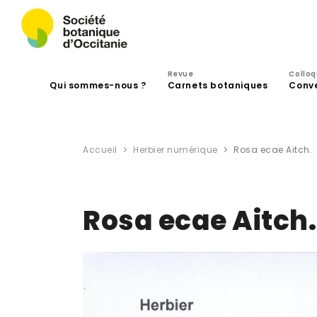
Revue
Collo
Qui sommes-nous ?
Carnets botaniques
Conv
Accueil
Herbier numérique
Rosa ecae Aitch.
Rosa ecae Aitch.