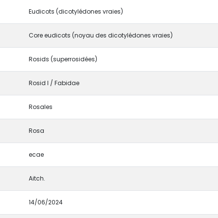
Eudicots (dicotylédones vraies)
Core eudicots (noyau des dicotylédones vraies)
Rosids (superrosidées)
Rosid I / Fabidae
Rosales
Rosa
ecae
Aitch.
14/06/2024