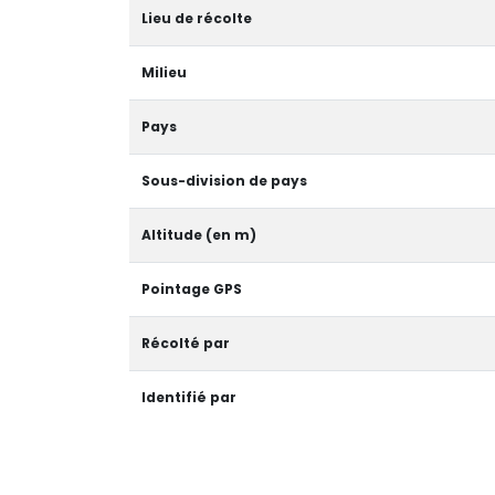
Lieu de récolte
Milieu
Pays
Sous-division de pays
Altitude (en m)
Pointage GPS
Récolté par
Identifié par