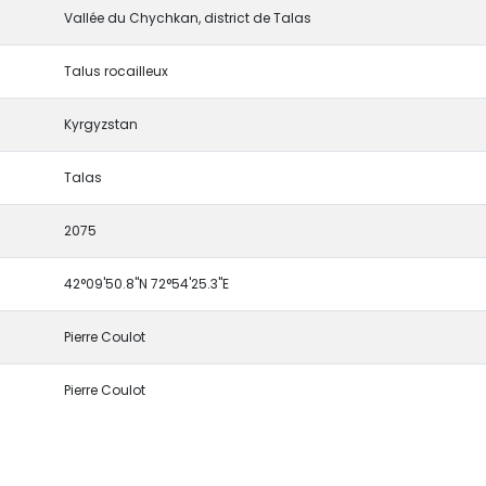
Vallée du Chychkan, district de Talas
Talus rocailleux
Kyrgyzstan
Talas
2075
42°09'50.8"N 72°54'25.3"E
Pierre Coulot
Pierre Coulot