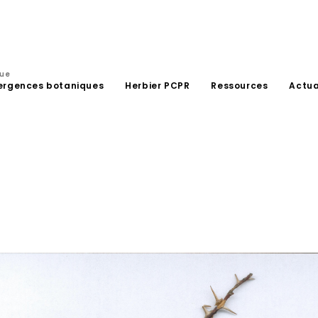
que
ergences botaniques
Herbier PCPR
Ressources
Actua