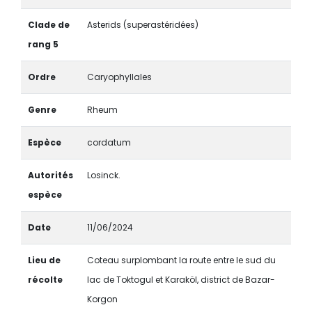
Clade de
Asterids (superastéridées)
rang 5
Ordre
Caryophyllales
Genre
Rheum
Espèce
cordatum
Autorités
Losinck.
espèce
Date
11/06/2024
Lieu de
Coteau surplombant la route entre le sud du
récolte
lac de Toktogul et Karaköl, district de Bazar-
Korgon