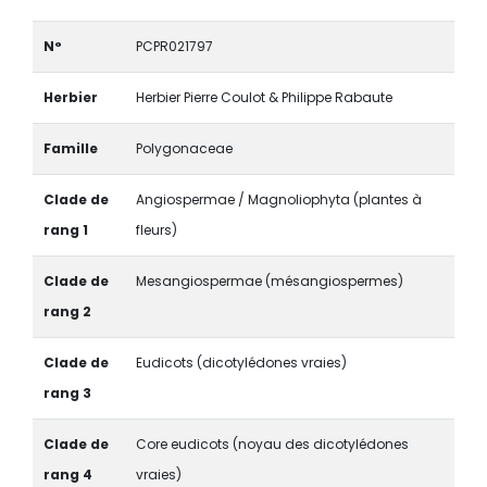
N°
PCPR021797
Herbier
Herbier Pierre Coulot & Philippe Rabaute
Famille
Polygonaceae
Clade de
Angiospermae / Magnoliophyta (plantes à
rang 1
fleurs)
Clade de
Mesangiospermae (mésangiospermes)
rang 2
Clade de
Eudicots (dicotylédones vraies)
rang 3
Clade de
Core eudicots (noyau des dicotylédones
rang 4
vraies)