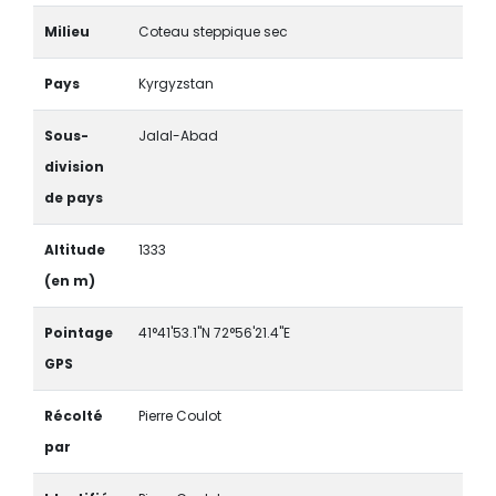
Milieu
Coteau steppique sec
Pays
Kyrgyzstan
Sous-
Jalal-Abad
division
de pays
Altitude
1333
(en m)
Pointage
41°41'53.1"N 72°56'21.4"E
GPS
Récolté
Pierre Coulot
par