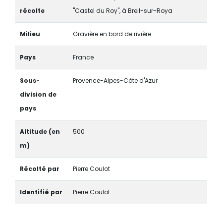
récolte
"Castel du Roy", à Breil-sur-Roya
Milieu
Gravière en bord de rivière
Pays
France
Sous-
Provence-Alpes-Côte d'Azur
division de
pays
Altitude (en
500
m)
Récolté par
Pierre Coulot
Identifié par
Pierre Coulot