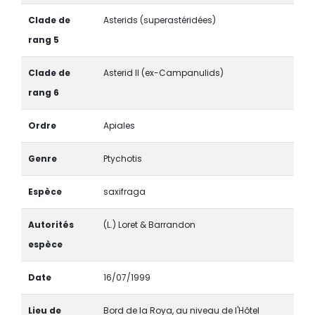
Clade de
Asterids (superastéridées)
rang 5
Clade de
Asterid II (ex-Campanulids)
rang 6
Ordre
Apiales
Genre
Ptychotis
Espèce
saxifraga
Autorités
(L.) Loret & Barrandon
espèce
Date
16/07/1999
Lieu de
Bord de la Roya, au niveau de l'Hôtel