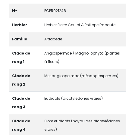
N°
PCPR021248
Herbier
Herbier Pierre Coulot & Philippe Rabaute
Famille
Apiaceae
Clade de
Angiospermae / Magnoliophyta (plantes
rang 1
à fleurs)
Clade de
Mesangiospermae (mésangiospermes)
rang 2
Clade de
Eudicots (dicotylédones vraies)
rang 3
Clade de
Core eudicots (noyau des dicotylédones
rang 4
vraies)