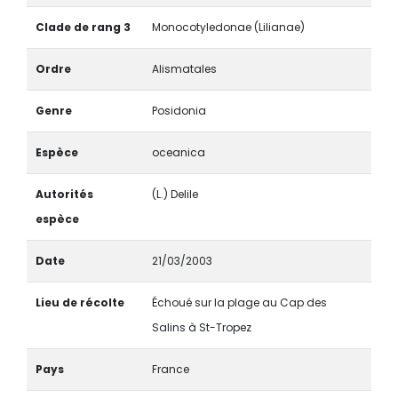
Clade de rang 3
Monocotyledonae (Lilianae)
Ordre
Alismatales
Genre
Posidonia
Espèce
oceanica
Autorités
(L.) Delile
espèce
Date
21/03/2003
Lieu de récolte
Échoué sur la plage au Cap des
Salins à St-Tropez
Pays
France