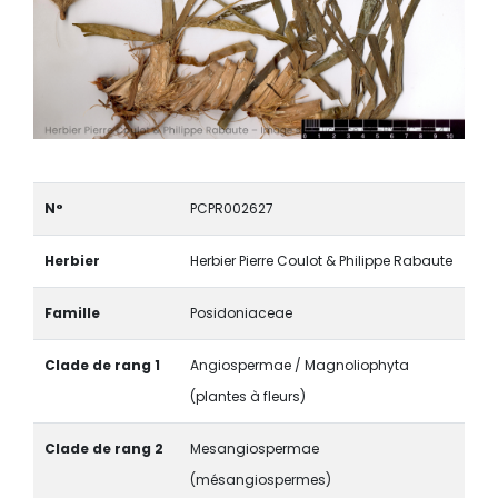
N°
PCPR002627
Herbier
Herbier Pierre Coulot & Philippe Rabaute
Famille
Posidoniaceae
Clade de rang 1
Angiospermae / Magnoliophyta
(plantes à fleurs)
Clade de rang 2
Mesangiospermae
(mésangiospermes)