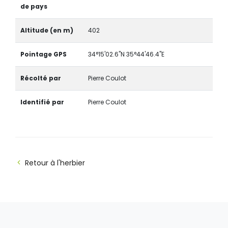
de pays
Altitude (en m)
402
Pointage GPS
34°15'02.6"N 35°44'46.4"E
Récolté par
Pierre Coulot
Identifié par
Pierre Coulot
Retour à l'herbier