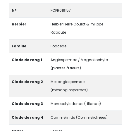
N°
PCPR019157
Herbier
Herbier Pierre Coulot & Philippe
Rabaute
Famille
Poaceae
Clade de rang 1
Angiospermae / Magnoliophyta
(plantes à fleurs)
Clade de rang 2
Mesangiospermae
(mésangiospermes)
Clade de rang 3
Monocotyledonae (Lilianae)
Clade de rang 4
Commelinids (Commelidinées)