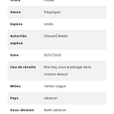
Ordre
Poales
Genre
Polypogon
Espèce
viridis
Autorités
(Gouan) Breistr.
espèce
Date
15/07/2023
Lieu de récolte
Kfar Hay, sous le potager de la
maison Aboud
Milieu
Terrain vague
Pays
Lebanon
Sous-division
North Lebanon