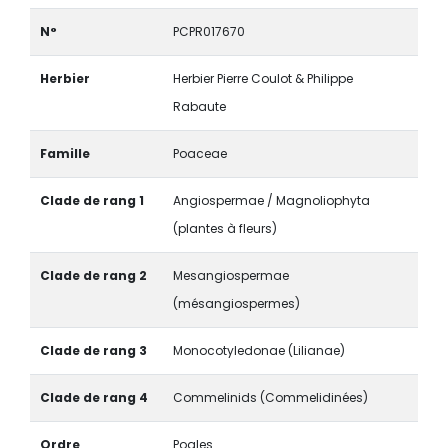
N°
PCPR017670
Herbier
Herbier Pierre Coulot & Philippe
Rabaute
Famille
Poaceae
Clade de rang 1
Angiospermae / Magnoliophyta
(plantes à fleurs)
Clade de rang 2
Mesangiospermae
(mésangiospermes)
Clade de rang 3
Monocotyledonae (Lilianae)
Clade de rang 4
Commelinids (Commelidinées)
Ordre
Poales