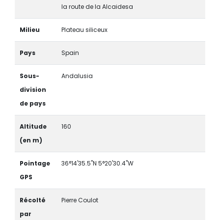
la route de la Alcaidesa
Milieu
Plateau siliceux
Pays
Spain
Sous-
Andalusia
division
de pays
Altitude
160
(en m)
Pointage
36°14'35.5"N 5°20'30.4"W
GPS
Récolté
Pierre Coulot
par