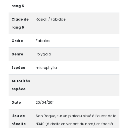
rang 5
Clade de
Rosid I / Fabidae
rang 6
Ordre
Fabales
Genre
Polygala
Espèce
microphylla
Autorités
L.
espèce
Date
20/04/2011
Lieu de
San Roque, sur un plateau situé à l’ouest de la
récolte
N340 (à droite en venant du nord), en face à