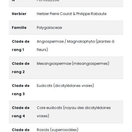
Herbier
Herbier Pierre Coulot & Philippe Rabaute
Famille
Polygalaceae
Clade de
Angiospermae / Magnoliophyta (plantes à
rang 1
fleurs)
Clade de
Mesangiospermae (mésangiospermes)
rang 2
Clade de
Eudicots (dicotylédones vraies)
rang 3
Clade de
Core eudicots (noyau des dicotylédones
rang 4
vraies)
Clade de
Rosids (superrosidées)