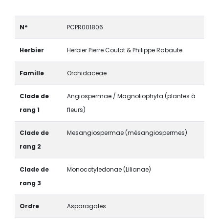
N°
PCPR001806
Herbier
Herbier Pierre Coulot & Philippe Rabaute
Famille
Orchidaceae
Clade de
Angiospermae / Magnoliophyta (plantes à
rang 1
fleurs)
Clade de
Mesangiospermae (mésangiospermes)
rang 2
Clade de
Monocotyledonae (Lilianae)
rang 3
Ordre
Asparagales