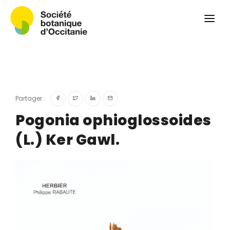
Qui sommes-nous ?
Revue
Carnets botaniques
Colloque
Convergences botaniques
Partager :
Herbier PCPR
Pogonia ophioglossoides
(L.) Ker Gawl.
Ressources
Actualités et calendrier
Contact