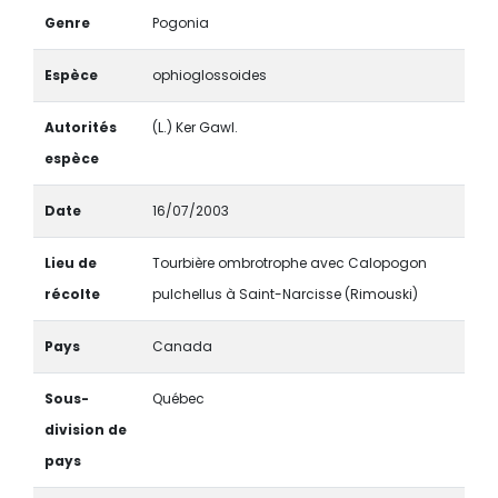
Genre
Pogonia
Espèce
ophioglossoides
Autorités
(L.) Ker Gawl.
espèce
Date
16/07/2003
Lieu de
Tourbière ombrotrophe avec Calopogon
récolte
pulchellus à Saint-Narcisse (Rimouski)
Pays
Canada
Sous-
Québec
division de
pays