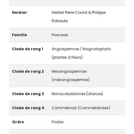
Herbier
Herbier Pierre Coulot & Philippe
Rabaute
Famille
Poaceae
Clade de rang 1
Angiospermae / Magnoliophyta
(plantes à fleurs)
Clade de rang 2
Mesangiospermae
(mésangiospermes)
Clade de rang 3
Monocotyledonae (Lilianae)
Clade de rang 4
Commelinids (Commelidinées)
Ordre
Poales