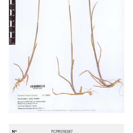
N°
PCPR019287