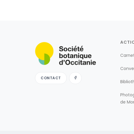
ACTI
Carne
Conve
CONTACT
Biblio
Photog
de Mon