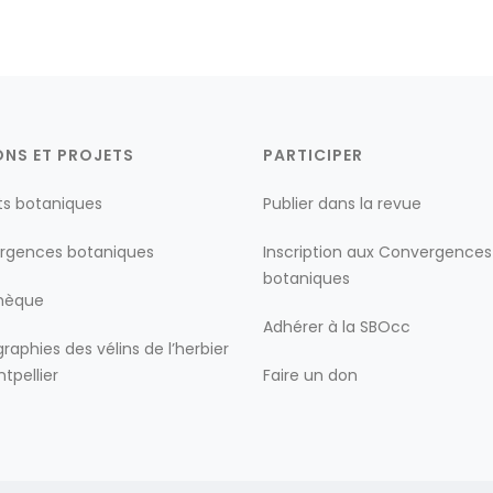
ONS ET PROJETS
PARTICIPER
ts botaniques
Publier dans la revue
rgences botaniques
Inscription aux Convergences
botaniques
thèque
Adhérer à la SBOcc
raphies des vélins de l’herbier
tpellier
Faire un don