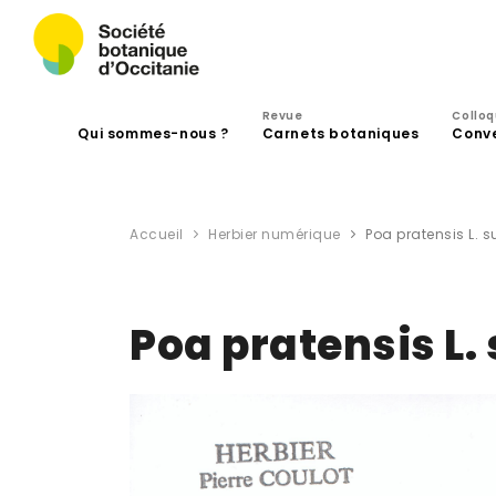
Revue
Collo
Qui sommes-nous ?
Carnets botaniques
Conv
Accueil
Herbier numérique
Poa pratensis L. s
Poa pratensis L.