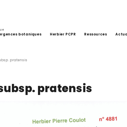
que
ergences botaniques
Herbier PCPR
Ressources
Actua
ubsp. pratensis
 subsp. pratensis