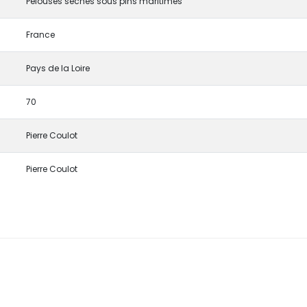
Pelouses sèches sous pins maritimes
France
Pays de la Loire
70
Pierre Coulot
Pierre Coulot