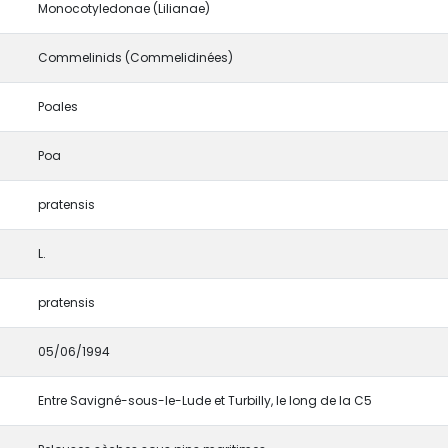
Monocotyledonae (Lilianae)
Commelinids (Commelidinées)
Poales
Poa
pratensis
L.
pratensis
05/06/1994
Entre Savigné-sous-le-Lude et Turbilly, le long de la C5