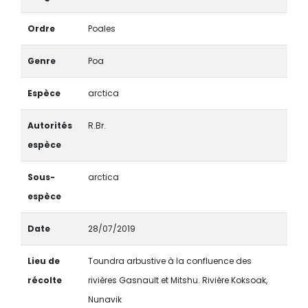
Ordre
Poales
Genre
Poa
Espèce
arctica
Autorités
R.Br.
espèce
Sous-
arctica
espèce
Date
28/07/2019
Lieu de
Toundra arbustive à la confluence des
récolte
rivières Gasnault et Mitshu. Rivière Koksoak,
Nunavik