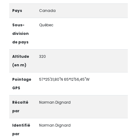
Pays
Canada
Sous-
Québec
division
de pays
Altitude
320
(en m)
Pointage
57°25'31,80"N 65°12'56,45"W
GPS
Récolté
Norman Dignard
par
Identifié
Norman Dignard
par