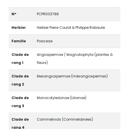
N°
PCPR003788
Herbier
Herbier Pierre Coulot & Philippe Rabaute
Famille
Poaceae
Clade de
Angiospermae / Magnoliophyta (plantes à
rang 1
fleurs)
Clade de
Mesangiospermae (mésangiospermes)
rang 2
Clade de
Monocotyledonae (Lilianae)
rang 3
Clade de
Commelinids (Commelidinées)
rang 4