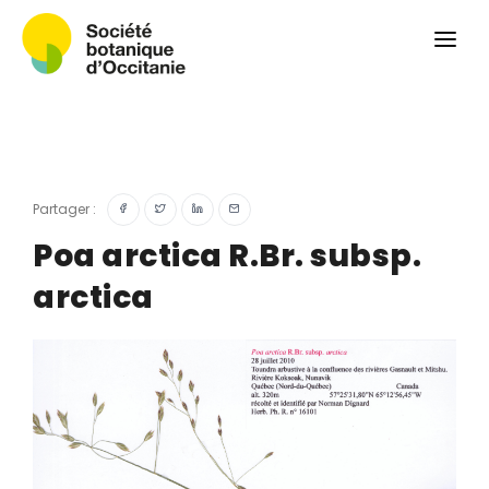
Qui sommes-nous ?
Revue
Carnets botaniques
Colloque
Convergences botaniques
Partager :
Herbier PCPR
Poa arctica R.Br. subsp.
arctica
Ressources
Actualités et calendrier
Contact